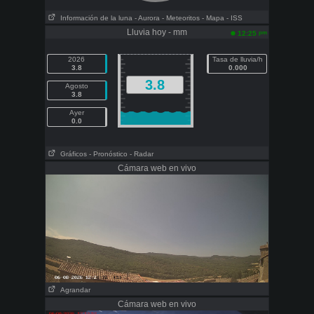
Información de la luna
- Aurora
- Meteoritos
- Mapa
- ISS
Lluvia hoy - mm
pm
12:25
2026
Tasa de lluvia/h
3.8
0.000
3.8
Agosto
3.8
Ayer
0.0
Gráficos
- Pronóstico
- Radar
Cámara web en vivo
Agrandar
Cámara web en vivo