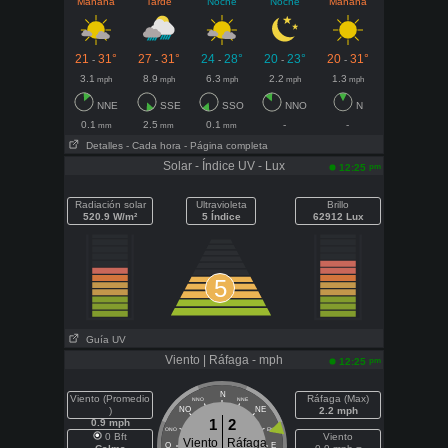
Mañana
Tarde
Noche
Noche
Mañana
21
31°
27
31°
24
28°
20
23°
20
31°
-
-
-
-
-
3.1
8.9
6.3
2.2
1.3
mph
mph
mph
mph
mph
NNE
SSE
SSO
NNO
N
0.1
2.5
0.1
-
-
mm
mm
mm
Detalles
- Cada hora
- Página completa
Solar - Índice UV - Lux
pm
12:25
Radiación solar
Ultravioleta
Brillo
520.9 W/m²
5 Índice
62912 Lux
5
Guía UV
Viento | Ráfaga - mph
pm
12:25
N
Viento (Promedio
Ráfaga (Max)
NNO
NNE
)
NO
NE
2.2 mph
1
2
0.9 mph
ONO
ENE
0 Bft
Viento
Viento
Ráfaga
O
E