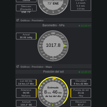
Calma
0.9 mph =
1.4 km/h
73°
ENE
OSO
ESE
0.4 m/s
Direccion
SO
SE
0.8 kts
(Promedio )
SSO
SSE
ENE 73°
S
Gráficos
- Pronóstico
Baromettro - hPa
pm
12:25
1000
Actual
997
1003
994
1006
30.06 inHg
991
1009
988
1012
985
1015
1017.8
982
1018
979
1021
976
1024
973
1027
|
970
1030
964
1036
Gráficos
- Pronóstico
- Mapa
Posición del sol
pm
12:25
11
13
Luz del dia
Oscuridad
10
14
14 hrs.17 Min
09
15
9 hrs.42 Min
08
16
Estimada
07
17
Amanece
Puesta de sol
8
46
06
18
06:55
hrs.
Min
21:11
05
19
Mañana
Hoy
de luz del día
04
20
03
21
Azimuth
Elevacion
02
22
133.2° SE
01
23
57.1°