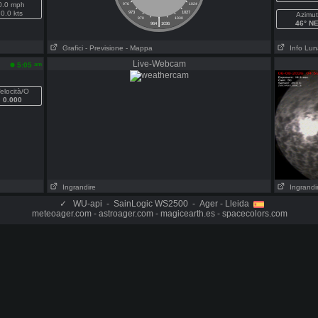
0.0 mph
976
1024
0.0 kts
973
1027
Azimut
|
970
1030
46° N
964
1036
Grafici
- Previsione
- Mappa
Info Lun
Live-Webcam
am
5:05
elocità/O
0.000
Ingrandire
Ingrandi
✓
WU-api - SainLogic WS2500 - Ager - Lleida
meteoager.com - astroager.com - magicearth.es - spacecolors.com