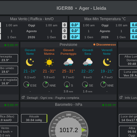
IGER88 • Ager - Lleida
Max Vento | Raffica - km/O
Max-Min Temperatura °C
0
0.0°
0.0
1:00 am
Oggi
1:00 am
1:00 am
Oggi
1:00 am
0
0.0°
0.0
1
Agosto
1
1
Agosto
1
0
0.0°
0.0
1 Gen
2026
1 Gen
1 Gen
2026
1 Gen
Previsione
Disconnesso
am
5:05
Giovedi
Giovedi
Giovedi
Giovedi
Venerdì
Notte
Mattina
Pomeriggio
Sera
Notte
ercepita
Alba Lu
23.9°
Doman
00:48
lbo umido
21
24°
21
31°
25
31°
22
25°
19
21°
-
-
-
-
-
19.6°
Luna pie
Ven 28 A
6.1
5.8
9.7
9
4.7
km/O
km/O
km/O
km/O
km/O
o di rugiada
16.8°
ESE
NNE
S
SE
NNE
-
-
3.8
1.6
-
mm
mm
Dettagli
- Ogni ora
- Pagina completa
Info Lun
Barometro - hPa
am
am
5:05
5:05
1000
fica (Max)
Attuale
Luce del gi
997
1003
994
1006
.0 km/O
30.04 inHg
14 Ore17 
991
1009
988
1012
Vento
985
1015
Alba
1017.2
.0 km/h =
982
1018
06:54
0.0 m/s
Oggi
979
1021