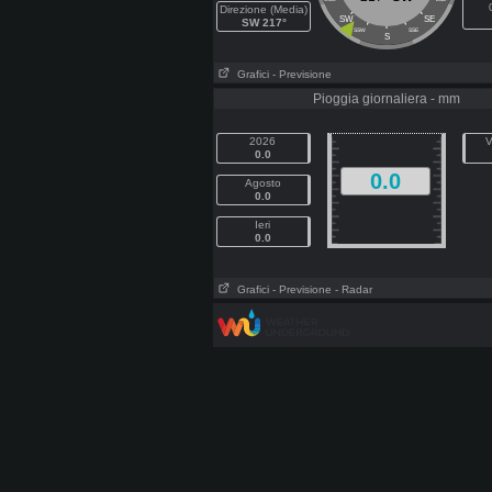
Direzione (Media)
SW
SE
SW 217°
SSW
SSE
S
Grafici
- Previsione
Pioggia giornaliera - mm
2026
V
0.0
0.0
Agosto
0.0
Ieri
0.0
Grafici
- Previsione
- Radar