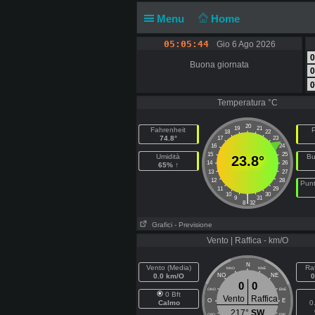
Menu
Home
05:05:45
Gio 6 Ago 2026
0
Buona giornata
0
0
Temperatura °C
20
19
21
Fahrenheit
P
18
22
74.8°
17
23
16
24
15
25
Umidità
Bu
23.8°
14
26
65% ↑
13
27
12
28
Punt
11
29
10
30
|
9
31
8
32
Grafici
- Previsione
Vento | Raffica - km/O
N
Vento (Media)
Raf
NNO
NNE
0.0 km/O
NO
NE
0
0
0
ONO
ENE
0 Bft
Vento
Raffica
O
E
Calmo
0
217°
SW
OSO
ESE