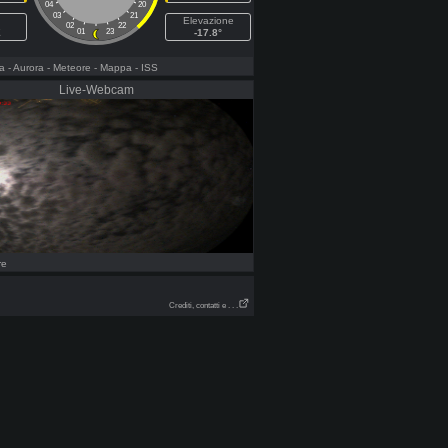
04
20
03
21
Elevazione
02
22
E
01
23
-17.8°
a
- Aurora
- Meteore
- Mappa
- ISS
Live-Webcam
re
Crediti, contatti e . . .