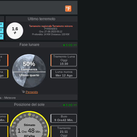
°F
Ultimo terremoto
°
Terremoto regionale Terremoto minore
1.6
PYRENEES
°
Ore: 27-06-2023 05:12
Profondità: 14 KM Distanza: 133 KM
°
Fase lunare
am
5:05
na
Tramonto Luna
i
Oggi
50%
15:30
Luminanza
na
Luna nuova
Ultimo quarto
go
Mer 12 Ago
Perseids
a
- Meteore
Posizione del sole
am
5:05
11
13
orno
Buio
10
14
Min.
09
15
9 Ore42 Min.
08
16
Stimato
07
17
Tramonto
1
48
06
18
Ore
Min.
21:11
05
19
Oggi
All'alba