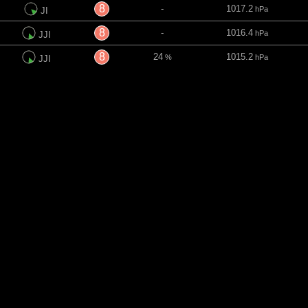
8
-
1017.2
hPa
JI
8
-
1016.4
hPa
JJI
8
24
1015.2
%
hPa
JJI
6
99
1018.6
%
hPa
JJZ
4
65
1018.4
%
hPa
SSI
2
100
1018.6
%
hPa
Z
-
42
1017.8
%
hPa
SI
-
41
1017.8
%
hPa
SI
-
50
1017.9
%
hPa
S
-
10
1018
%
hPa
SSI
-
-
1018
hPa
SSI
mins
Pravac
UV indeks
Oblaci
Vazdušni pritisak
-
-
1018.3
hPa
SSI