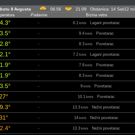
botu 8 Avgusta
06:56
21:09 Obdanica: 14 Sati12 m
peratura
-Padavine
Brzina vetra
4.3°
-
6.1
Lagani povetarac
km/s
3.5°
-
9.4
Povetarac
km/s
2.8°
-
8.3
Povetarac
km/s
2.1°
-
7.2
Lagani povetarac
km/s
1.9°
-
7.9
Povetarac
km/s
1.9°
-
8.3
Povetarac
km/s
3.5°
-
9
Povetarac
km/s
27°
-
10.1
Povetarac
km/s
9.3°
-
13.3
Nežni povetarac
km/s
31°
-
14
Nežni povetarac
km/s
2.4°
-
13.3
Nežni povetarac
km/s