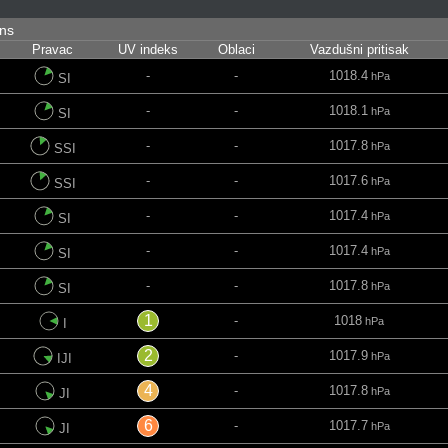
ins
Pravac
UV indeks
Oblaci
Vazdušni pritisak
-
-
1018.4
hPa
SI
-
-
1018.1
hPa
SI
-
-
1017.8
hPa
SSI
-
-
1017.6
hPa
SSI
-
-
1017.4
hPa
SI
-
-
1017.4
hPa
SI
-
-
1017.8
hPa
SI
1
-
1018
hPa
I
2
-
1017.9
hPa
IJI
4
-
1017.8
hPa
JI
6
-
1017.7
hPa
JI