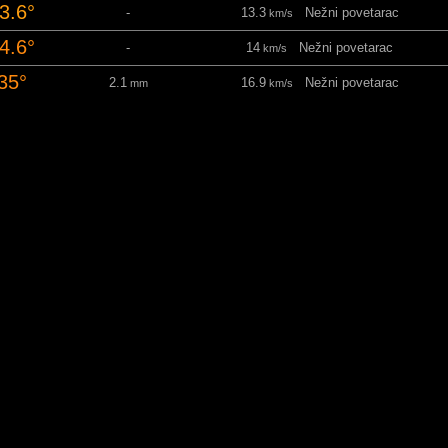
3.6°
-
13.3
Nežni povetarac
km/s
4.6°
-
14
Nežni povetarac
km/s
35°
2.1
16.9
Nežni povetarac
mm
km/s
6.9°
0.8
21.6
Umeren vetar
mm
km/s
6.7°
-
10.8
Povetarac
km/s
8.9°
0.5
10.4
Povetarac
mm
km/s
6.1°
-
16.9
Nežni povetarac
km/s
7.1°
-
14.8
Nežni povetarac
km/s
5.2°
-
4.7
Lagani povetarac
km/s
3.4°
-
6.5
Lagani povetarac
km/s
2.7°
-
7.2
Lagani povetarac
km/s
delju 9 Avgusta
06:57
21:07 Obdanica: 14 Sati10 
peratura
-Padavine
Brzina vetra
2.1°
-
8.6
Povetarac
km/s