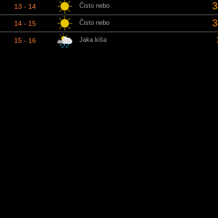
3
Čisto nebo
13 - 14
3
Čisto nebo
14 - 15
Jaka kiša
15 - 16
2
Kiša
16 - 17
2
Delimično oblačno
17 - 18
2
Kiša
18 - 19
2
Delimično oblačno
19 - 20
2
Delimično oblačno
20 - 21
2
Delimično oblačno
21 - 22
2
Čisto nebo
22 - 23
2
Čisto nebo
23 - 00
Ne
Razdoblje
Stanje
Tem
2
Čisto nebo
00 - 01